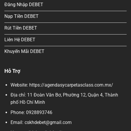
Đăng Nhập DEBET
Nạp Tiền DEBET
Rút Tiền DEBET
Liên Hệ DEBET
Khuyến Mãi DEBET
Hỗ Trợ
Website: https://agendasycarpetasclass.com.mx/
Địa chỉ: 11 Đoàn Văn Bơ, Phường 12, Quận 4, Thành
phố Hồ Chí Minh
Phone: 0928893746
Email:
cskhdebet@gmail.com