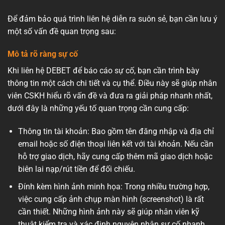
Để đảm bảo quá trình liên hệ diễn ra suôn sẻ, bạn cần lưu ý
một số vấn đề quan trọng sau:
Mô tả rõ ràng sự cố
Khi liên hệ DEBET để báo cáo sự cố, bạn cần trình bày
thông tin một cách chi tiết và cụ thể. Điều này sẽ giúp nhân
viên CSKH hiểu rõ vấn đề và đưa ra giải pháp nhanh nhất,
dưới đây là những yếu tố quan trọng cần cung cấp:
Thông tin tài khoản: Bao gồm tên đăng nhập và địa chỉ
email hoặc số điện thoại liên kết với tài khoản. Nếu cần
hỗ trợ giao dịch, hãy cung cấp thêm mã giao dịch hoặc
biên lai nạp/rút tiền để đối chiếu.
Đính kèm hình ảnh minh họa: Trong nhiều trường hợp,
việc cung cấp ảnh chụp màn hình (screenshot) là rất
cần thiết. Những hình ảnh này sẽ giúp nhân viên kỹ
thuật kiểm tra và xác định nguyên nhân sự cố nhanh