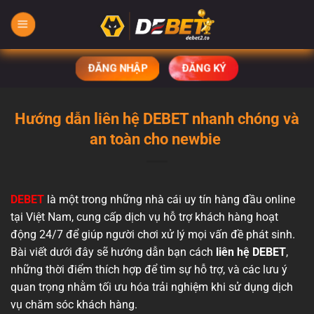
Bỏ
qua
nội
dung
ĐĂNG NHẬP
ĐĂNG KÝ
Hướng dẫn liên hệ DEBET nhanh chóng và
an toàn cho newbie
DEBET
là một trong những nhà cái uy tín hàng đầu online
tại Việt Nam, cung cấp dịch vụ hỗ trợ khách hàng hoạt
động 24/7 để giúp người chơi xử lý mọi vấn đề phát sinh.
Bài viết dưới đây sẽ hướng dẫn bạn cách
liên hệ DEBET
,
những thời điểm thích hợp để tìm sự hỗ trợ, và các lưu ý
quan trọng nhằm tối ưu hóa trải nghiệm khi sử dụng dịch
vụ chăm sóc khách hàng.