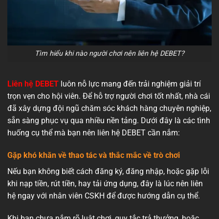
Tìm hiểu khi nào người chơi nên liên hệ DEBET?
Liên hệ DEBET
luôn nỗ lực mang đến trải nghiệm giải trí
trọn vẹn cho hội viên. Để hỗ trợ người chơi tốt nhất, nhà cái
đã xây dựng đội ngũ chăm sóc khách hàng chuyên nghiệp,
sẵn sàng phục vụ qua nhiều nền tảng. Dưới đây là các tình
huống cụ thể mà bạn nên liên hệ DEBET cần nắm:
Gặp khó khăn về thao tác và thắc mắc về trò chơi
Nếu bạn không biết cách đăng ký, đăng nhập, hoặc gặp lỗi
khi nạp tiền, rút tiền, hay tải ứng dụng, đây là lúc nên liên
hệ ngay với nhân viên CSKH để được hướng dẫn cụ thể.
Khi bạn chưa nắm rõ luật chơi, quy tắc trả thưởng, hoặc