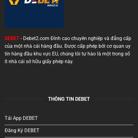
DEBET
- Debet2.com Đỉnh cao chuyên nghiệp và đẳng cấp
của một nhà cái hàng đầu. Được cấp phép bởi cơ quan uy
tín hàng đầu khu vực EU, chúng tôi tự hào là một trong số
ít nhà cái sở hữu giấy phép này.
THÔNG TIN DEBET
Tải App DEBET
Đăng Ký DEBET