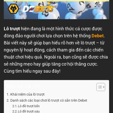
Lô trượt
hiện đang là một hình thức cá cược được
đông đảo người chơi lựa chọn trên hệ thống
Debet
.
Bài viết này sẽ giúp bạn hiểu rõ hơn về lô trượt – từ
nguyên lý hoạt động, cách tham gia đến các chiến
thuật chơi hiệu quả. Ngoài ra, bạn cũng sẽ được chia
sẻ những mẹo hay giúp tăng cơ hội thắng cược.
Cùng tìm hiểu ngay sau đây!
Mục lục bài viết
Khái niệm của lô trượt
Danh sách các loại chơi lô trượt có sẵn trên Debet
Lô đề trượt bốn
Lô đề trượt sáu