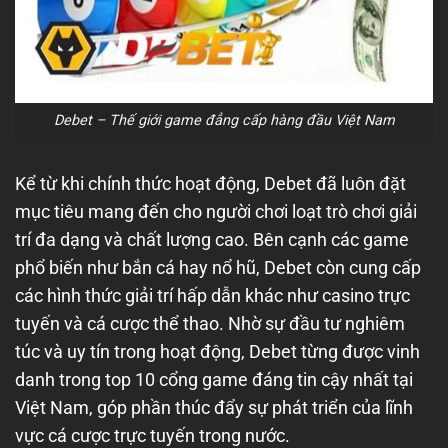
Debet – Thế giới game đẳng cấp hàng đầu Việt Nam
Kể từ khi chính thức hoạt động, Debet đã luôn đặt
mục tiêu mang đến cho người chơi loạt trò chơi giải
trí đa dạng và chất lượng cao. Bên cạnh các game
phổ biến như bắn cá hay nổ hũ, Debet còn cung cấp
các hình thức giải trí hấp dẫn khác như casino trực
tuyến và cá cược thể thao. Nhờ sự đầu tư nghiêm
túc và uy tín trong hoạt động, Debet từng được vinh
danh trong top 10 cổng game đáng tin cậy nhất tại
Việt Nam, góp phần thúc đẩy sự phát triển của lĩnh
vực cá cược trực tuyến trong nước.