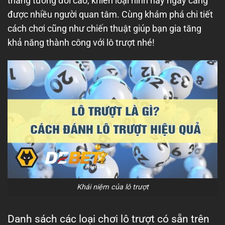
thắng tương đối cao, khiến loại hình này ngày càng
được nhiều người quan tâm. Cùng khám phá chi tiết
cách chơi cũng như chiến thuật giúp bạn gia tăng
khả năng thành công với lô trượt nhé!
Khái niệm của lô trượt
Danh sách các loại chơi lô trượt có sẵn trên