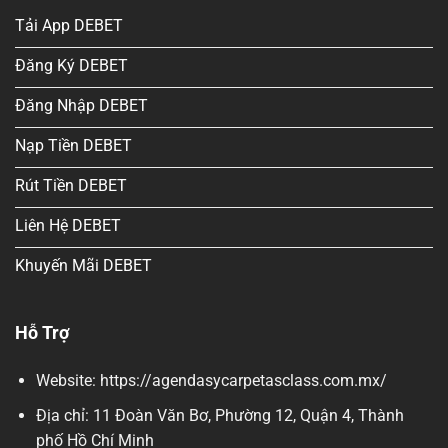
Tải App DEBET
Đăng Ký DEBET
Đăng Nhập DEBET
Nạp Tiền DEBET
Rút Tiền DEBET
Liên Hệ DEBET
Khuyến Mãi DEBET
Hỗ Trợ
Website: https://agendasycarpetasclass.com.mx/
Địa chỉ: 11 Đoàn Văn Bơ, Phường 12, Quận 4, Thành
phố Hồ Chí Minh