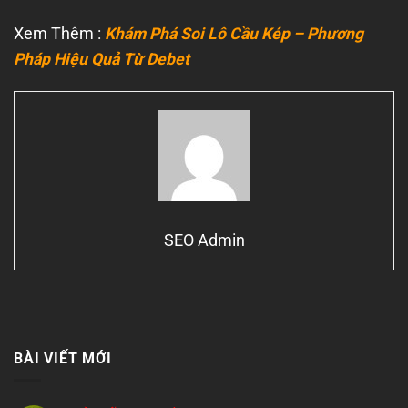
Xem Thêm :
Khám Phá Soi Lô Cầu Kép – Phương
Pháp Hiệu Quả Từ Debet
SEO Admin
BÀI VIẾT MỚI