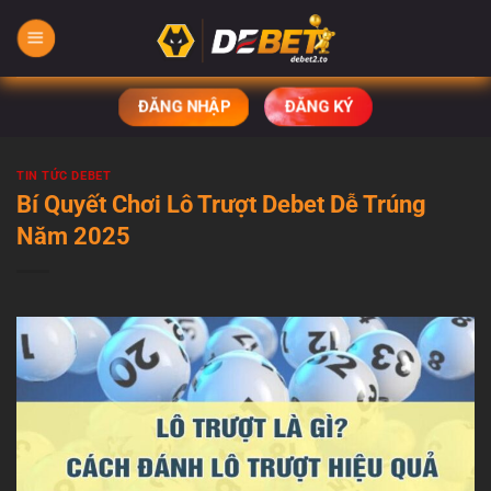
Bỏ
qua
nội
dung
ĐĂNG NHẬP
ĐĂNG KÝ
TIN TỨC DEBET
Bí Quyết Chơi Lô Trượt Debet Dễ Trúng
Năm 2025