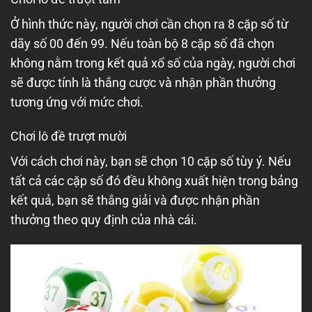
Ở hình thức này, người chơi cần chọn ra 8 cặp số từ
dãy số 00 đến 99. Nếu toàn bộ 8 cặp số đã chọn
không nằm trong kết quả xổ số của ngày, người chơi
sẽ được tính là thắng cược và nhận phần thưởng
tương ứng với mức chơi.
Chơi lô đề trượt mười
Với cách chơi này, bạn sẽ chọn 10 cặp số tùy ý. Nếu
tất cả các cặp số đó đều không xuất hiện trong bảng
kết quả, bạn sẽ thắng giải và được nhận phần
thưởng theo quy định của nhà cái.