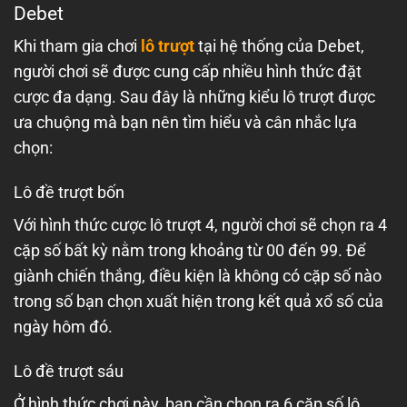
Debet
Khi tham gia chơi
lô trượt
tại hệ thống của Debet,
người chơi sẽ được cung cấp nhiều hình thức đặt
cược đa dạng. Sau đây là những kiểu lô trượt được
ưa chuộng mà bạn nên tìm hiểu và cân nhắc lựa
chọn:
Lô đề trượt bốn
Với hình thức cược lô trượt 4, người chơi sẽ chọn ra 4
cặp số bất kỳ nằm trong khoảng từ 00 đến 99. Để
giành chiến thắng, điều kiện là không có cặp số nào
trong số bạn chọn xuất hiện trong kết quả xổ số của
ngày hôm đó.
Lô đề trượt sáu
Ở hình thức chơi này, bạn cần chọn ra 6 cặp số lô