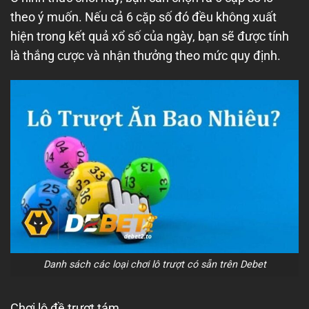
theo ý muốn. Nếu cả 6 cặp số đó đều không xuất
hiện trong kết quả xổ số của ngày, bạn sẽ được tính
là thắng cược và nhận thưởng theo mức quy định.
Danh sách các loại chơi lô trượt có sẵn trên Debet
Chơi lô đề trượt tám