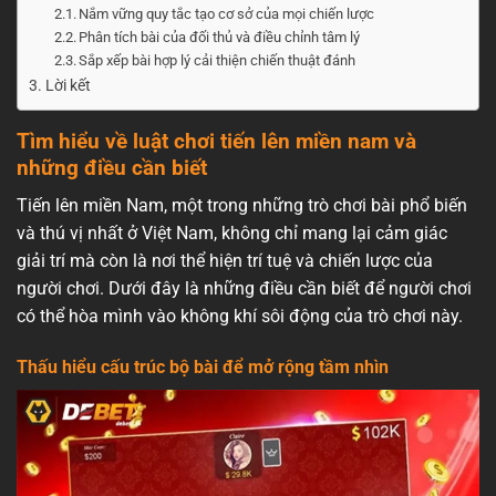
Nắm vững quy tắc tạo cơ sở của mọi chiến lược
Phân tích bài của đối thủ và điều chỉnh tâm lý
Sắp xếp bài hợp lý cải thiện chiến thuật đánh
Lời kết
Tìm hiểu về luật chơi tiến lên miền nam và
những điều cần biết
Tiến lên miền Nam, một trong những trò chơi bài phổ biến
và thú vị nhất ở Việt Nam, không chỉ mang lại cảm giác
giải trí mà còn là nơi thể hiện trí tuệ và chiến lược của
người chơi. Dưới đây là những điều cần biết để người chơi
có thể hòa mình vào không khí sôi động của trò chơi này.
Thấu hiểu cấu trúc bộ bài để mở rộng tầm nhìn