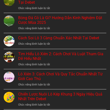
Tại Debet
ở
Chức năng bình luận bị tắt
Giải
Mã
Bóng Đá Cỏ Là Gì? Hướng Dẫn Kinh Nghiệm Đặt
Kèo
Cược Mùa 2025
Chấp
ở
Chức năng bình luận bị tắt
1.25
Bóng
Trong
Đá
Cách Soi Lô 3 Càng Chuẩn Xác Nhất Tại Debet
Cá
Cỏ
Cược
ở
Chức năng bình luận bị tắt
Là
Bóng
Cách
Gì?
Đá
Soi
Tìm Hiểu Lô Xiên 2: Cách Chơi Và Luật Tham Gia
Hướng
Tại
Lô
Dẫn
Dễ Hiểu Nhất
Debet
3
Kinh
ở
Chức năng bình luận bị tắt
Càng
Nghiệm
Tìm
Chuẩn
Đặt
Hiểu
Xác
Lô Xiên 3: Cách Chơi Và Quy Tắc Chuẩn Nhất Từ
Cược
Lô
Nhất
Giới Cao Thủ
Mùa
Xiên
Tại
2025
ở
Chức năng bình luận bị tắt
2:
Debet
Lô
Cách
Xiên
Chiến Lược Nuôi Lô Kép Khung 3 Ngày Hiệu Quả
Chơi
3:
Và
Nhất Trên Debet
Cách
Luật
ở
Chức năng bình luận bị tắt
Chơi
Tham
Chiến
Và