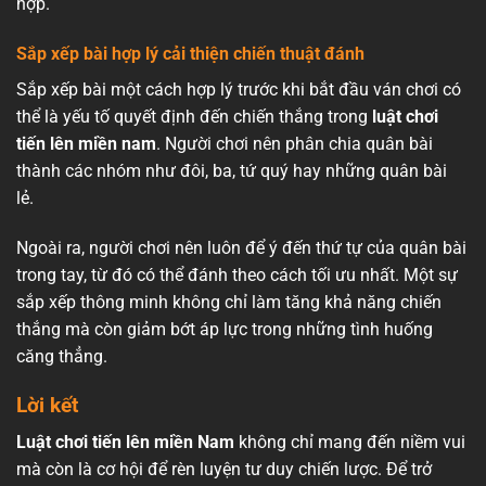
hợp.
Sắp xếp bài hợp lý cải thiện chiến thuật đánh
Sắp xếp bài một cách hợp lý trước khi bắt đầu ván chơi có
thể là yếu tố quyết định đến chiến thắng trong
luật chơi
tiến lên miền nam
. Người chơi nên phân chia quân bài
thành các nhóm như đôi, ba, tứ quý hay những quân bài
lẻ.
Ngoài ra, người chơi nên luôn để ý đến thứ tự của quân bài
trong tay, từ đó có thể đánh theo cách tối ưu nhất. Một sự
sắp xếp thông minh không chỉ làm tăng khả năng chiến
thắng mà còn giảm bớt áp lực trong những tình huống
căng thẳng.
Lời kết
Luật chơi tiến lên miền Nam
không chỉ mang đến niềm vui
mà còn là cơ hội để rèn luyện tư duy chiến lược. Để trở