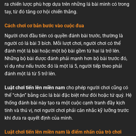
ra chiến lược phù hợp dựa trên những lá bài mình có trong
tay, từ đó tăng cơ hội chiến thắng.
Cách chơi cơ bản bước vào cuộc đua
Người chơi đầu tiên có quyền đánh bài trước, thường là
người có lá bài 3 bích. Mỗi lượt chơi, người chơi có thể
đánh một lá bài hoặc một bộ bài gồm từ hai lá trở lên.
Những bộ bài được đánh phải mạnh hơn bộ bài trước đó,
ví dụ như nếu trước đó là một lá 5, người tiếp theo phải
đánh một lá từ 5 trở lên.
Luật chơi tiến lên miền nam
cho phép người chơi cũng có
thể “chặn” bằng các lá bài đặc biệt như đôi hoặc tứ quý. Hệ
thống đánh bài này tạo ra một cuộc cạnh tranh đầy kịch
tính và thú vị, nơi người chơi phải cân nhắc kỹ lưỡng trước
khi đưa ra quyết định của mình.
Luật chơi tiến lên miền nam là điểm nhấn của trò chơi