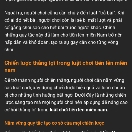
Ngoài ra, người chơi cũng cần chú ý đến luật “trả bài”. Khi
có ai đó hết bài, người chơi còn lại sẽ bị mất lượt và phải
cố gắng chơi sao cho hết bài trước người khác. Chính
những quy tắc này đã làm cho tiến lên miền Nam trở nên
hấp dẫn và khó đoán, tạo ra sự gay cấn cho từng vòng
chơi.
Chiến lược thắng lợi trong luật chơi tiến lên miền
nam
Để trở thành người chiến thắng, người chơi cần nắm vững
các luật chơi, xây dựng chiến lược hiệu quả và luôn chuẩn
bị cho những tình huống bất ngờ. Dưới đây là những chiến
lược sáng tạo mà mọi người chơi nên áp dụng để nâng cao
cơ hội thắng lợi trong
luật chơi tiến lên miền nam.
Nắm vững quy tắc tạo cơ sở của mọi chiến lược