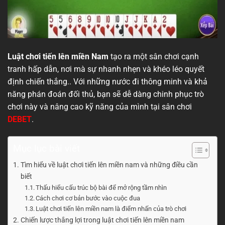
Luật chơi tiến lên miền Nam
tạo ra một sân chơi cạnh
tranh hấp dẫn, nơi mà sự nhanh nhẹn và khéo léo quyết
định chiến thắng.. Với những nước đi thông minh và khả
năng phán đoán đối thủ, bạn sẽ dễ dàng chinh phục trò
chơi này và nâng cao kỹ năng của mình tại sân chơi
DEBET
.
Mục lục bài viết
Tìm hiểu về luật chơi tiến lên miền nam và những điều cần
biết
Thấu hiểu cấu trúc bộ bài để mở rộng tầm nhìn
Cách chơi cơ bản bước vào cuộc đua
Luật chơi tiến lên miền nam là điểm nhấn của trò chơi
Chiến lược thắng lợi trong luật chơi tiến lên miền nam